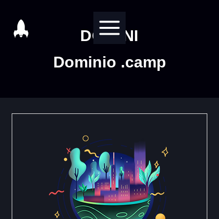
Salta
al
DOMINI
contenuto
Dominio .camp