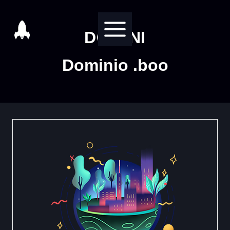
Salta
al
DOMINI
contenuto
Dominio .boo