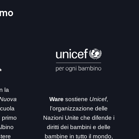
amo
n la
 Nuova
Ware
sostiene
Unicef
,
 scuola
l’organizzazione delle
i primo
Nazioni Unite che difende i
Albino
diritti dei bambini e delle
stere
bambine in tutto il mondo,