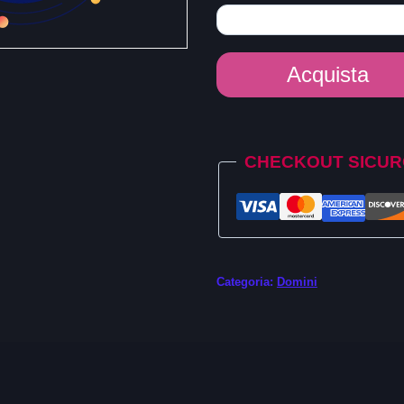
Dominio
Acquista
.bible
quantità
Alternative:
CHECKOUT SICU
Categoria:
Domini