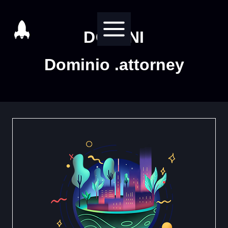
Salta
al
DOMINI
contenuto
Dominio .attorney