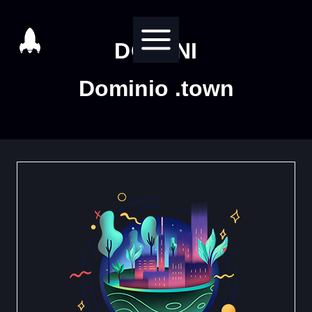
Salta
al
DOMINI
contenuto
Dominio .town