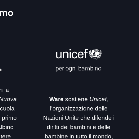
amo
n la
 Nuova
Ware
sostiene
Unicef
,
 scuola
l’organizzazione delle
i primo
Nazioni Unite che difende i
Albino
diritti dei bambini e delle
stere
bambine in tutto il mondo,