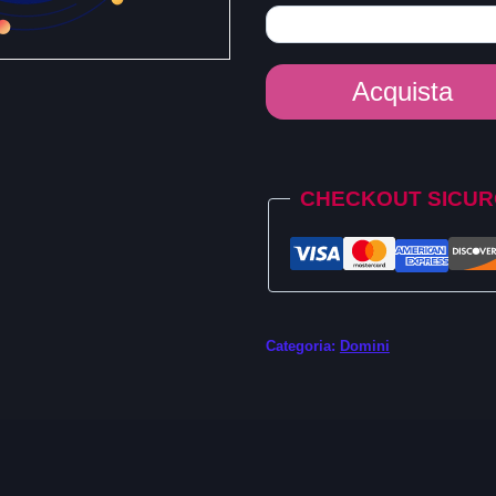
Dominio
Acquista
.soy
quantità
Alternative:
CHECKOUT SICU
Categoria:
Domini