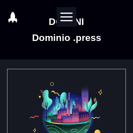
Salta
al
DOMINI
contenuto
Dominio .press