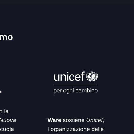
amo
n la
 Nuova
Ware
sostiene
Unicef
,
 scuola
l’organizzazione delle