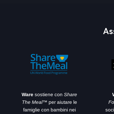
As
Ware
sostiene con
Share
The Meal™
per aiutare le
Fo
famiglie con bambini nei
soc