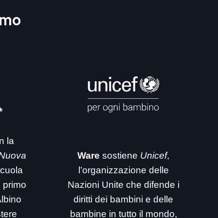
amo
n la
 Nuova
Ware
sostiene
Unicef
,
 scuola
l’organizzazione delle
i primo
Nazioni Unite che difende i
Albino
diritti dei bambini e delle
stere
bambine in tutto il mondo,