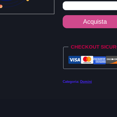
Dominio
Acquista
.menu
quantità
Alternative:
CHECKOUT SICU
Categoria:
Domini