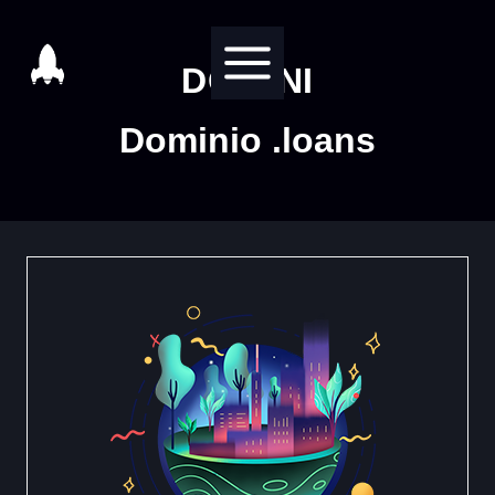
Salta
al
DOMINI
contenuto
Dominio .loans