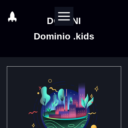
Salta
al
DOMINI
contenuto
Dominio .kids