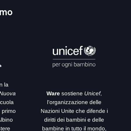
amo
n la
 Nuova
Ware
sostiene
Unicef
,
 scuola
l’organizzazione delle
i primo
Nazioni Unite che difende i
Albino
diritti dei bambini e delle
stere
bambine in tutto il mondo,