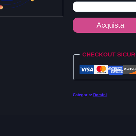
Dominio
Acquista
.fyi
quantità
Alternative:
CHECKOUT SICU
Categoria:
Domini