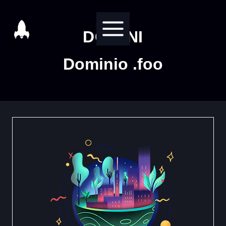
Salta
al
DOMINI
contenuto
Dominio .foo