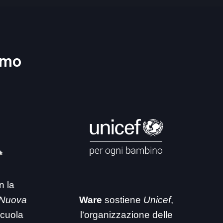
amo
n la
 Nuova
Ware
sostiene
Unicef
,
 scuola
l’organizzazione delle