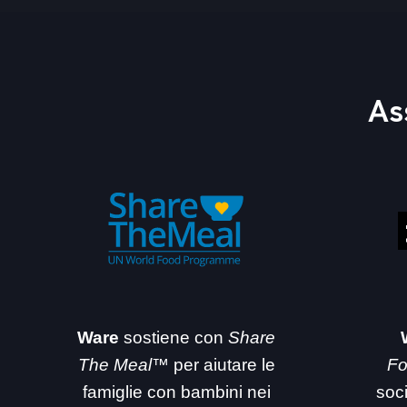
As
Ware
sostiene con
Share
The Meal™
per aiutare le
Fo
famiglie con bambini nei
soc