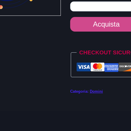
Dominio
Acquista
.bond
quantità
Alternative:
CHECKOUT SICU
Categoria:
Domini