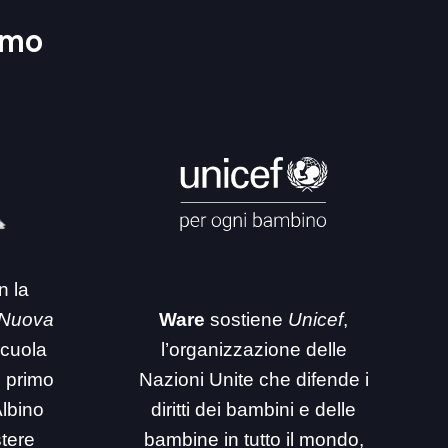
amo
n la
 Nuova
Ware
sostiene
Unicef
,
 scuola
l’organizzazione delle
i primo
Nazioni Unite che difende i
Albino
diritti dei bambini e delle
stere
bambine in tutto il mondo,