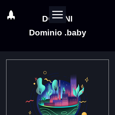
Salta
al
DOMINI
contenuto
Dominio .baby