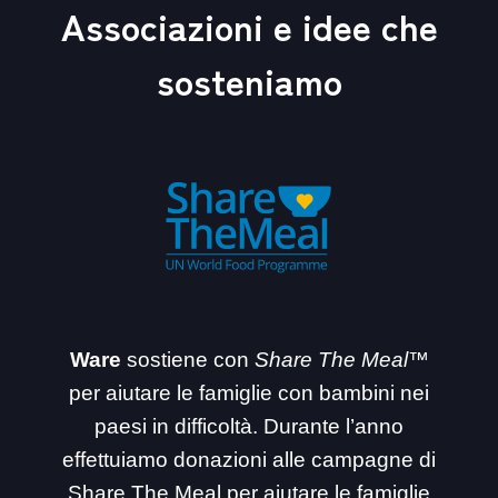
Associazioni e idee che
a
t
sosteniamo
i
v
e
:
Ware
sostiene con
Share The Meal™
per aiutare le famiglie con bambini nei
paesi in difficoltà. Durante l’anno
effettuiamo donazioni alle campagne di
Share The Meal per aiutare le famiglie